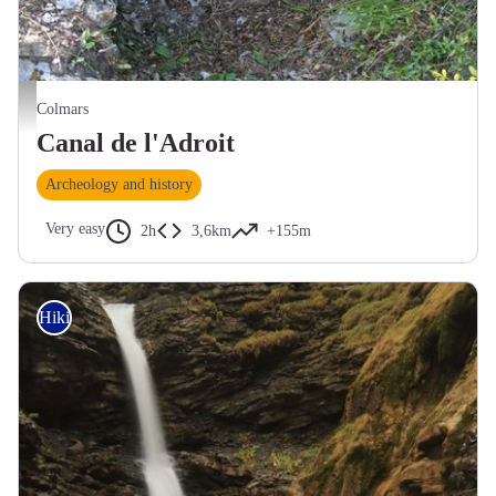
Canal de l'Adroit - LE BOUTEILLER Eric
Colmars
Canal de l'Adroit
Archeology and history
Very easy
2h
3,6km
+155m
Hiking