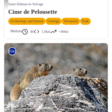
Le fort du Camp des Fourches avec sa tourelle métallique dite « Séré de Rivière ». - 
Saint-Dalmas-le-Selvage
Cime de Pelousette
Archeology and history
Geology
Viewpoint
Peak
Medium
4h
5,6km
+466m
Hiking