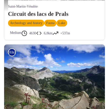
Randonnées aux lacs de Prals. Deux marmottes sur un rocher, (Marmota marmota). - PI
Saint-Martin-Vésubie
Circuit des lacs de Prals
Archeology and history
Fauna
Lake
Medium
4h30
6,8km
+537m
Hiking