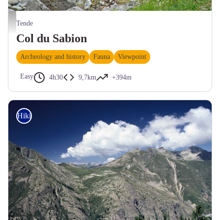
Bouquetin des Alpes, (Capra ibex), entre herbes et rochers, campé devant un mélèze, à l
Tende
Col du Sabion
Archeology and history
Fauna
Viewpoint
Easy
4h30
9,7km
+394m
Hiking