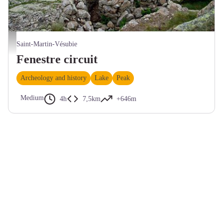
Un ancien poste de chasse en pierres sèches du roi Victor Emmanuel II situé au dessus
Saint-Martin-Vésubie
Fenestre circuit
Archeology and history
Lake
Peak
Medium
4h
7,5km
+646m