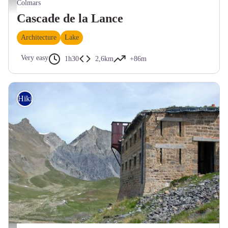
Cascade de la Lance - S. Roux / PnM
Colmars
Cascade de la Lance
Architecture
Lake
Very easy
1h30
2,6km
+86m
Hiking