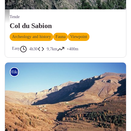
Le col du Sabion en été, sur fond de ciel très dense et très bleu - MALAFOSSE Jean-Pier
Tende
Col du Sabion
Archeology and history
Fauna
Viewpoint
Easy
4h30
9,7km
+400m
Hiking