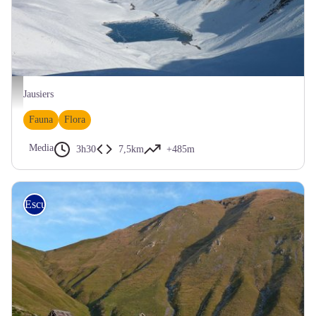
Les Terres Pleines (Jausiers), couverture neigeuse automnale - BRETON François
Jausiers
Fauna
Flora
Media
3h30
7,5km
+485m
Escursionismo