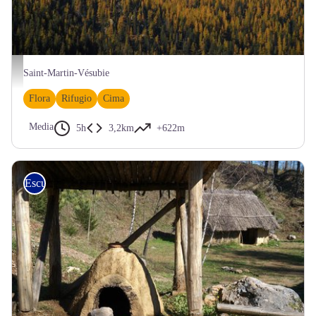
F. GUIGO / PnM
Saint-Martin-Vésubie
Flora
Rifugio
Cima
Media
5h
3,2km
+622m
Escursionismo