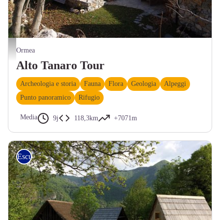
La bella borgata di Santa Libera - Roberto Pockaj
Ormea
Alto Tanaro Tour
Archeologia e storia
Fauna
Flora
Geologia
Alpeggi
Punto panoramico
Rifugio
Media
9j
118,3km
+7071m
Escursionismo