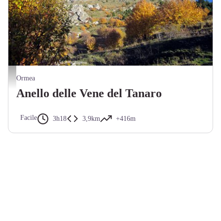
Scorcio autunnale salendo al Rifugio Mongioie - Gabriele Gallo
Ormea
Anello delle Vene del Tanaro
Facile
3h18
3,9km
+416m