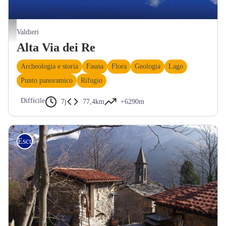
Trekker sulle sponde del Lagarot di Fenestrelle, al cospetto del Monte Gelas - Nanni Villa
Valdieri
Alta Via dei Re
Archeologia e storia
Fauna
Flora
Geologia
Lago
Punto panoramico
Rifugio
Difficile
7j
77,4km
+6290m
Escursionismo