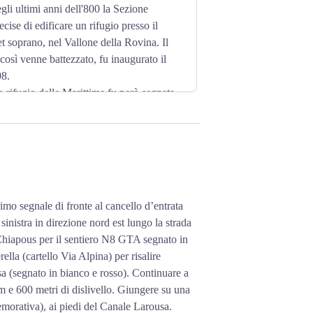
gli ultimi anni dell'800 la Sezione
ise di edificare un rifugio presso il
 soprano, nel Vallone della Rovina. Il
osì venne battezzato, fu inaugurato il
98.
o rifugio delle Marittime fu però segnata
tas lo avrebbe sommerso per sempre.
he venne inaugurato nel 1981.
rimo segnale di fronte al cancello d’entrata
sinistra in direzione nord est lungo la strada
 Chiapous per il sentiero N8 GTA segnato in
ella (cartello Via Alpina) per risalire
sa (segnato in bianco e rosso). Continuare a
km e 600 metri di dislivello. Giungere su una
emorativa), ai piedi del Canale Larousa.