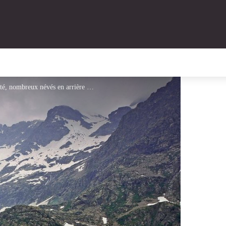
Randonnée Argentera. Le lac Chiotas en début d'été, nombreux névés en arrière plan, temps nuageux. - Francesco Tomasinelli - PNM