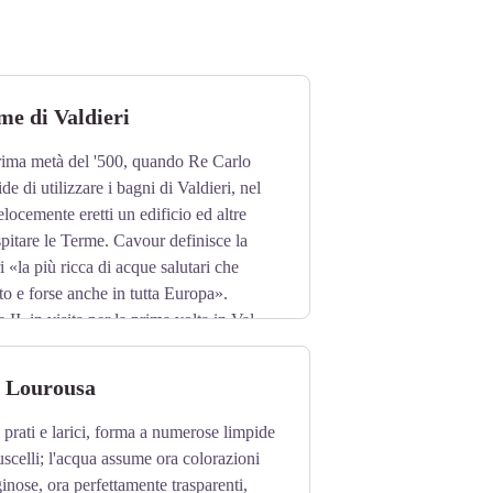
me di Valdieri
prima metà del '500, quando Re Carlo
e di utilizzare i bagni di Valdieri, nel
ocemente eretti un edificio ed altre
spitare le Terme. Cavour definisce la
ri «la più ricca di acque salutari che
to e forse anche in tutta Europa».
II, in visita per la prima volta in Val
elle terme ed il 10 luglio 1857 per suo
 l'Hotel Royal.
i Lourousa
 prati e larici, forma a numerose limpide
uscelli; l'acqua assume ora colorazioni
iginose, ora perfettamente trasparenti,