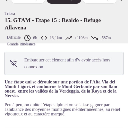
Étape précédente
Étap
Voir l'image en plein écran
Triora
15. GTAM - Etape 15 : Realdo - Refuge
Allavena
Difficile
6h
13,1km
+1108m
-587m
Grande itinérance
Embarquer cet élément afin d'y avoir accès hors
connexion
Une étape qui se déroule sur une portion de l'Alta Via dei
Monti Liguri, et contourne le Mont Gerbonte par son flanc
ouest, entre les vallées de la Verdeggia, de la Roya et de la
Nervia.
Peu à peu, on quitte l’étape alpin et on se laisse gagner par
l'ambiance des moyennes montagnes méditerranéennes, au relief
vigoureux et au caractère marqué.