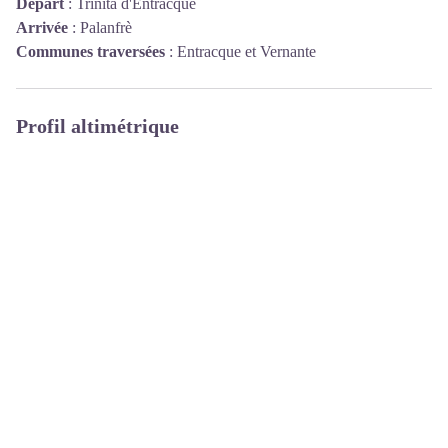
Départ
:
Trinità d'Entracque
Arrivée
:
Palanfrè
Communes traversées
:
Entracque et Vernante
Profil altimétrique