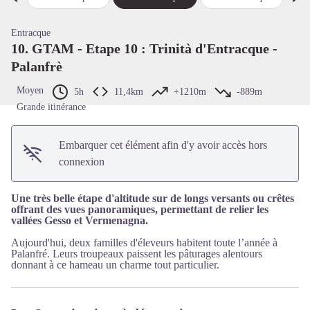
Étape précédente
Étap
Voir l'image en plein écran
Entracque
10. GTAM - Etape 10 : Trinità d'Entracque -
Palanfrè
Moyen
5h
11,4km
+1210m
-889m
Grande itinérance
Embarquer cet élément afin d'y avoir accès hors
connexion
Une très belle étape d'altitude sur de longs versants ou crêtes
offrant des vues panoramiques, permettant de relier les
vallées Gesso et Vermenagna.
Aujourd'hui, deux familles d'éleveurs habitent toute l’année à
Palanfré. Leurs troupeaux paissent les pâturages alentours
donnant à ce hameau un charme tout particulier.