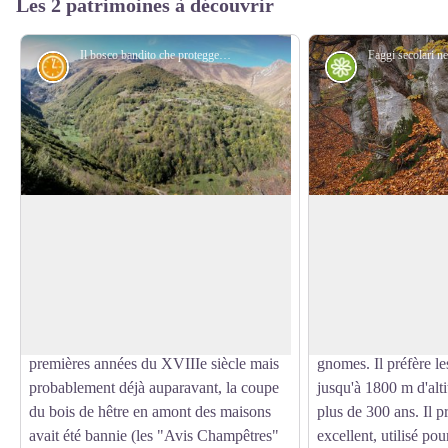
Les 2 patrimoines à découvrir
Il bosco bandito che protegge Palanfre - gianluca.giordano
Histoire et sentier historique
Flore
La forêt bannie de Palanfrè
Le Hêtre
L'haneau de Palanfrè est située au pied
Le hêtre (Fagus sylva
des pentes escarpées couvertes de
magnifique à l'écorce
Voir l'image en plein écran
pâturages de Costa Pianard, en une
feuilles ovales de cou
position très dangereuse pour la chute
souvent présent dans
d'avalanches. Pour la protéger, dès les
comme arbre magique
premières années du XVIIIe siècle mais
gnomes. Il préfère l
probablement déjà auparavant, la coupe
jusqu'à 1800 m d'alti
du bois de hêtre en amont des maisons
plus de 300 ans. Il p
avait été bannie (les "Avis Champêtres"
excellent, utilisé pou