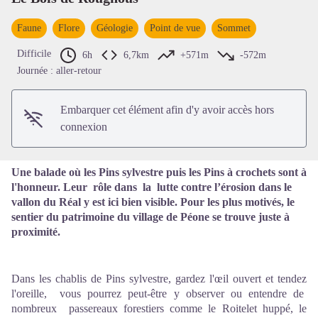
Faune
Flore
Géologie
Point de vue
Sommet
Voir l'image en plein écran
Difficile
6h
6,7km
+571m
-572m
Journée : aller-retour
Embarquer cet élément afin d'y avoir accès hors
connexion
Une balade où les Pins sylvestre puis les Pins à crochets sont à
l'honneur. Leur rôle dans la lutte contre l’érosion dans le
vallon du Réal y est ici bien visible. Pour les plus motivés, le
sentier du patrimoine du village de Péone se trouve juste à
proximité.
Dans les chablis de Pins sylvestre, gardez l'œil ouvert et tendez
l'oreille, vous pourrez peut-être y observer ou entendre de
nombreux passereaux forestiers comme le Roitelet huppé, le