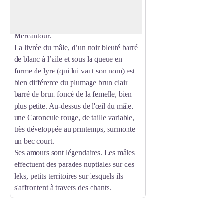
européennes, fréquente principalement
les lisières de forêts, bois clairs,
étroitement lié au mélézin dans le
Mercantour.
La livrée du mâle, d’un noir bleuté barré
de blanc à l’aile et sous la queue en
forme de lyre (qui lui vaut son nom) est
bien différente du plumage brun clair
barré de brun foncé de la femelle, bien
plus petite. Au-dessus de l'œil du mâle,
une Caroncule rouge, de taille variable,
très développée au printemps, surmonte
un bec court.
Ses amours sont légendaires. Les mâles
effectuent des parades nuptiales sur des
leks, petits territoires sur lesquels ils
s'affrontent à travers des chants.