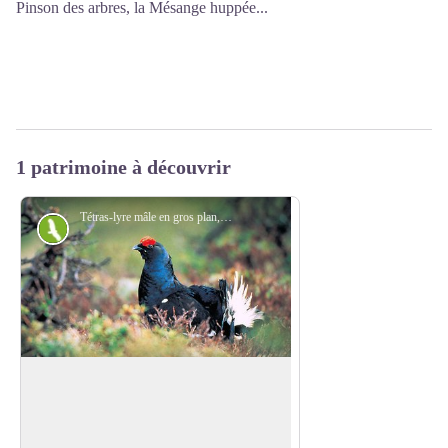
Pinson des arbres, la Mésange huppée...
1 patrimoine à découvrir
Tétras-lyre mâle en gros plan, (Tetrao tetrix ou lyrurus tetrix) - VINAJ Jean-Charles
Faune
Tétra-lyre (Tétrao tétrix)
Appelé aussi petit coq de Bruyère, ce
gallinacé sédentaire, symbole des Alpes
Voir l'image en plein écran