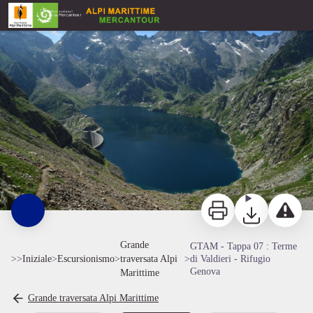
GTAM - Tappa 07 : Terme di Valdieri - Rifugio Genova
Bacino del Chiotas du Col Chiapous - Fabrice Henon
Stampa
Scaricare
Segnala u
Grande
GTAM - Tappa 07 : Terme
>>
Iniziale
>
Escursionismo
>
traversata Alpi
>
di Valdieri - Rifugio
Genova
Marittime
Grande traversata Alpi Marittime