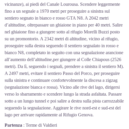
vicinanze), ai piedi del Canale Lourousa. Scendere leggermente
fino a un segnale a 1970 metri per proseguire a sinistra sul
sentiero segnato in bianco e rosso GTA N8. A 2042 metri
d’altitudine, oltrepassare un ghiaione in piano per 40 metri. Salire
nel ghiaione fino a giungere sotto al rifugio Morelli Buzzi posto
su un promontorio. A 2342 metri di altitudine, vicino al rifugio,
proseguire sulla destra seguendo il sentiero segnalato in rosso e
bianco N8, completato in seguito con una segnalazione arancione
all’aumento dell’altitudine,per giungere al Colle Chiapous (2526
metri). Da lì, seguendo i segnali, prendere a sinistra il sentiero M).
A 2497 metri, evitare il sentiero Passo del Porco, per proseguire
sulla sinistra e continuare confortevolmente la discesa a zigzag
(segnalazione bianca e rossa). Vicino alle rive del lago, dirigersi
verso lo sbarramento e scendere lungo la strada asfaltata. Passare
sotto a un lungo tunnel e poi salire a destra sulla pista carrozzabile
seguendo la segnalazione. Aggirare le rive nord-est e sud-est del
lago per arrivare rapidamente al Rifugio Genova.
Partenza
:
Terme di Valdieri