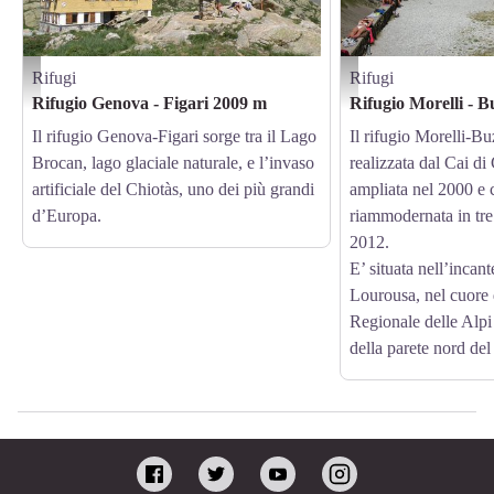
Rifugi
Rifugi
Il Rifugio Genova - Figari - Augusto Rivelli
Il Rifugio Morelli Buzzi - 
Rifugio Genova - Figari 2009 m
Rifugio Morelli - 
Il rifugio Genova-Figari sorge tra il Lago
Il rifugio Morelli-Bu
Brocan, lago glaciale naturale, e l’invaso
realizzata dal Cai d
artificiale del Chiotàs, uno dei più grandi
ampliata nel 2000 e
d’Europa.
riammodernata in tre f
2012.
E’ situata nell’incan
Lourousa, nel cuore 
Regionale delle Alpi 
della parete nord del