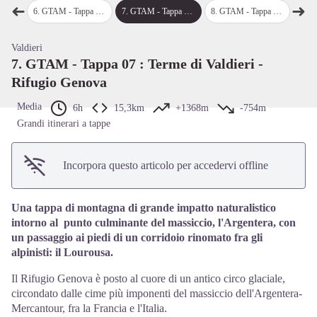
➜
➜
View picture in full screen
alinvern
6
.
GTAM - Tappa 06 : Rifugio Malinvern - Terme di Valdieri
7
.
GTAM - Tappa 07 : Terme di Valdieri - Rifugio Genova
8
.
GTAM - Tappa 08 : Rifugio Genova - San Giacomo d'Entracque
9
.
GTAM - Tap
Passo precedente
Pass
Valdieri
7. GTAM - Tappa 07 : Terme di Valdieri -
Rifugio Genova
Media
6h
15,3km
+1368m
-754m
Grandi itinerari a tappe
Incorpora questo articolo per accedervi offline
Una tappa di montagna di grande impatto naturalistico
intorno al punto culminante del massiccio, l'Argentera, con
un passaggio ai piedi di un corridoio rinomato fra gli
alpinisti: il Lourousa.
Il Rifugio Genova è posto al cuore di un antico circo glaciale,
circondato dalle cime più imponenti del massiccio dell'Argentera-
Mercantour, fra la Francia e l'Italia.