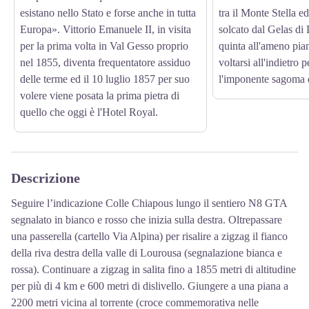
esistano nello Stato e forse anche in tutta
tra il Monte Stella ed
Europa». Vittorio Emanuele II, in visita
solcato dal Gelas di
per la prima volta in Val Gesso proprio
quinta all'ameno pia
nel 1855, diventa frequentatore assiduo
voltarsi all'indietro
delle terme ed il 10 luglio 1857 per suo
l'imponente sagoma 
volere viene posata la prima pietra di
quello che oggi è l'Hotel Royal.
Descrizione
Seguire l’indicazione Colle Chiapous lungo il sentiero N8 GTA
segnalato in bianco e rosso che inizia sulla destra. Oltrepassare
una passerella (cartello Via Alpina) per risalire a zigzag il fianco
della riva destra della valle di Lourousa (segnalazione bianca e
rossa). Continuare a zigzag in salita fino a 1855 metri di altitudine
per più di 4 km e 600 metri di dislivello. Giungere a una piana a
2200 metri vicina al torrente (croce commemorativa nelle