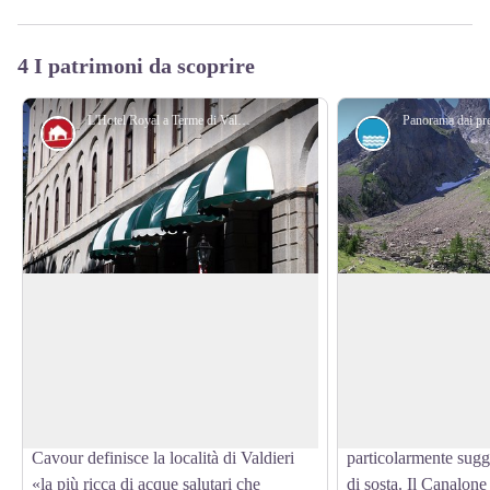
4 I patrimoni da scoprire
L'Hotel Royal a Terme di Valdieri - Roberto Pockaj
Architettura
Lago
Le Reali Terme di Valdieri
Il Lagarot di Lour
Citate già nella prima metà del '500,
Una risorgiva, tra pra
quando Re Carlo Emanuele III decide di
numerose limpide poz
View picture in full screen
utilizzare i bagni di Valdieri, nel 1755,
ruscelli; l'acqua ass
vengono velocemente eretti un edificio
turchesi, ora lattigin
ed altre costruzioni per ospitare le Terme.
trasparenti, rendendo
Cavour definisce la località di Valdieri
particolarmente sugg
«la più ricca di acque salutari che
di sosta. Il Canalon