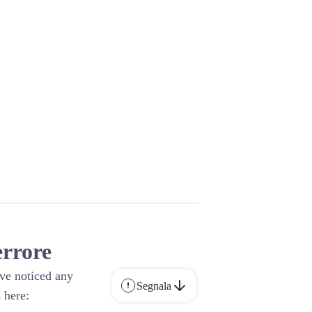
errore
ave noticed any
Segnala
 here: