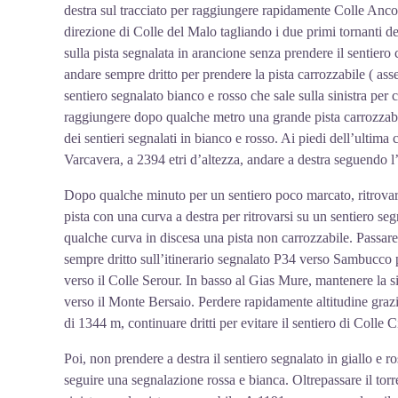
destra sul tracciato per raggiungere rapidamente Colle Anc
direzione di Colle del Malo tagliando i due primi tornanti dell
sulla pista segnalata in arancione senza prendere il sentiero 
andare sempre dritto per prendere la pista carrozzabile ( assen
sentiero segnalato bianco e rosso che sale sulla sinistra per 
raggiungere dopo qualche metro una grande pista carrozzabil
dei sentieri segnalati in bianco e rosso. Ai piedi dell’ultima
Varcavera, a 2394 etri d’altezza, andare a destra seguendo
Dopo qualche minuto per un sentiero poco marcato, ritrovare 
pista con una curva a destra per ritrovarsi su un sentiero s
qualche curva in discesa una pista non carrozzabile. Passar
sempre dritto sull’itinerario segnalato P34 verso Sambucco pe
verso il Colle Serour. In basso al Gias Mure, mantenere la sin
verso il Monte Bersaio. Perdere rapidamente altitudine grazi
di 1344 m, continuare dritti per evitare il sentiero di Colle C
Poi, non prendere a destra il sentiero segnalato in giallo e 
seguire una segnalazione rossa e bianca. Oltrepassare il torr