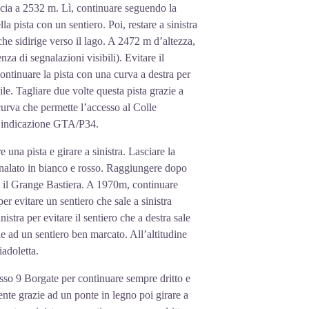
ocia a 2532 m. Lì, continuare seguendo la
a pista con un sentiero. Poi, restare a sinistra
che sidirige verso il lago. A 2472 m d’altezza,
za di segnalazioni visibili). Evitare il
continuare la pista con una curva a destra per
e. Tagliare due volte questa pista grazie a
 curva che permette l’accesso al Colle
 l’indicazione GTA/P34.
una pista e girare a sinistra. Lasciare la
egnalato in bianco e rosso. Raggiungere dopo
e il Grange Bastiera. A 1970m, continuare
r evitare un sentiero che sale a sinistra
istra per evitare il sentiero che a destra sale
e ad un sentiero ben marcato. All’altitudine
iadoletta.
rosso 9 Borgate per continuare sempre dritto e
ente grazie ad un ponte in legno poi girare a