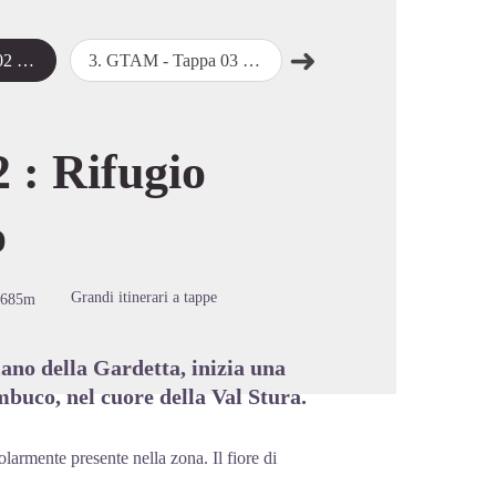
➜
ambuco
3
.
GTAM - Tappa 03 : Sambuco - Bagni di Vinadio
4
.
GTAM - Tappa 04 : Bagni di Vinadio - Sant'Anna di Vinadio
Passo successivo
cture in full screen
 : Rifugio
o
Grandi itinerari a tappe
1685m
ano della Gardetta, inizia una
ambuco, nel cuore della Val Stura.
armente presente nella zona. Il fiore di