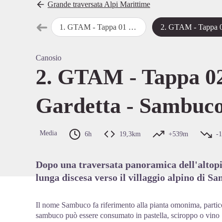
Grande traversata Alpi Marittime
➜
1
.
GTAM - Tappa 01 : Colle della Maddalena - Rifugio della Gardetta
2
.
GTAM - Tappa 02 : Rifugio Gardetta - S
Passo precedente
View pi
Canosio
2. GTAM - Tappa 02
Gardetta - Sambuc
Media
6h
19,3km
+539m
-
Dopo una traversata panoramica dell'altopi
lunga discesa verso il villaggio alpino di S
Il nome Sambuco fa riferimento alla pianta omonima, particol
sambuco può essere consumato in pastella, sciroppo o vino