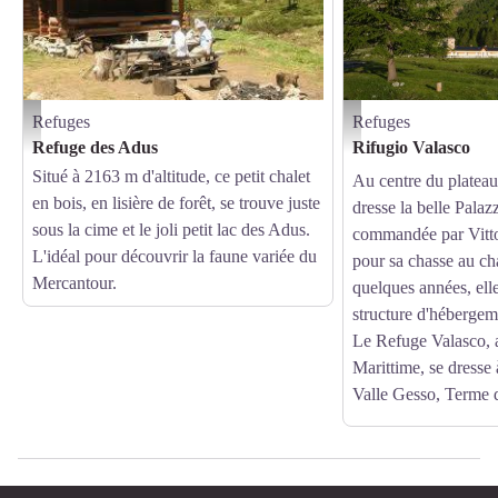
Refuges
Refuges
Addus
Il Rifugio Valasco - August
Refuge des Adus
Rifugio Valasco
Situé à 2163 m d'altitude, ce petit chalet
Au centre du plateau
en bois, en lisière de forêt, se trouve juste
dresse la belle Palaz
sous la cime et le joli petit lac des Adus.
commandée par Vitto
L'idéal pour découvrir la faune variée du
pour sa chasse au ch
Mercantour.
quelques années, ell
structure d'hébergem
Le Refuge Valasco, 
Marittime, se dresse
Valle Gesso, Terme d