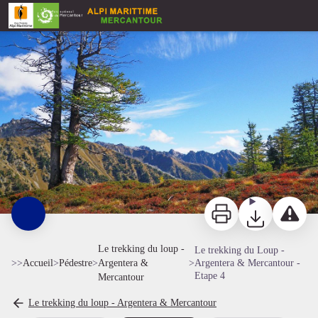
Le trekking du Loup - Argentera & Mercantour - Etape 4
Randonnées Vésubie. Vallon de Salèse. - François Rifflet - PNM
Imprimer
Télécharger
Signaler 
Le trekking du loup -
Le trekking du Loup -
>>
Accueil
>
Pédestre
>
Argentera &
>
Argentera & Mercantour -
Etape 4
Mercantour
Le trekking du loup - Argentera & Mercantour