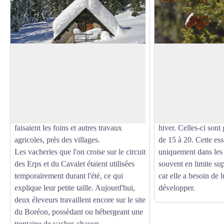
Les vacheries
Les conifères
Cet élément du système communautaire
Ces arbres résineux, 
permettait aux habitants de la vallée de
forme d'aiguilles ou 
Voir l'image en plein écran
placer leurs vaches en gardiennage, pour
des fruits coniques, 
qu'elles profitent des herbages d'altitude
donné à leur groupe.
en été. Ainsi libérés, les montagnards
seul conifère à perdr
faisaient les foins et autres travaux
hiver. Celles-ci sont
agricoles, près des villages.
de 15 à 20. Cette ess
Les vacheries que l'on croise sur le circuit
uniquement dans les 
des Erps et du Cavalet étaient utilisées
souvent en limite sup
temporairement durant l'été, ce qui
car elle a besoin de 
explique leur petite taille. Aujourd'hui,
développer.
deux éleveurs travaillent encore sur le site
du Boréon, possèdant ou hébergeant une
trentaine de vaches chacun.