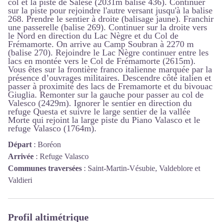
col et la piste de Salèse (2031m balise 436). Continuer
sur la piste pour rejoindre l'autre versant jusqu'à la balise
268. Prendre le sentier à droite (balisage jaune). Franchir
une passerelle (balise 269). Continuer sur la droite vers
le Nord en direction du Lac Nègre et du Col de
Frémamorte. On arrive au Camp Soubran à 2270 m
(balise 270). Rejoindre le Lac Nègre continuer entre les
lacs en montée vers le Col de Frémamorte (2615m).
Vous êtes sur la frontière franco italienne marquée par la
présence d’ouvrages militaires. Descendre côté italien et
passer à proximité des lacs de Fremamorte et du bivouac
Giuglia. Remonter sur la gauche pour passer au col de
Valesco (2429m). Ignorer le sentier en direction du
refuge Questa et suivre le large sentier de la vallée
Morte qui rejoint la large piste du Piano Valasco et le
refuge Valasco (1764m).
Départ
:
Boréon
Arrivée
:
Refuge Valasco
Communes traversées
:
Saint-Martin-Vésubie, Valdeblore et
Valdieri
Profil altimétrique