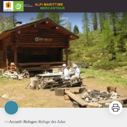
Refuge des Adus
Addus
Imprimer
>>
Accueil
>
Refuges
>
Refuge des Adus