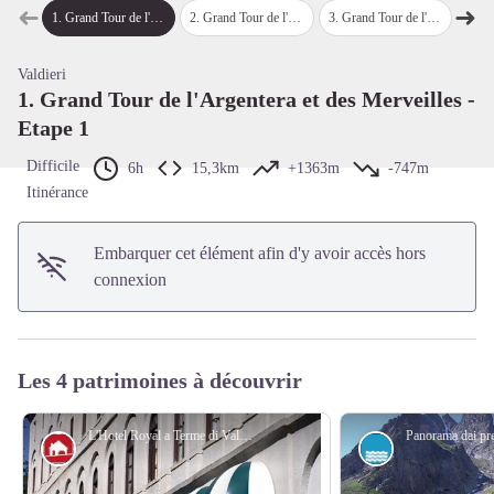
➜
➜
Voir l'image en plein écran
1
.
Grand Tour de l'Argentera et des Merveilles - Etape 1
2
.
Grand Tour de l'Argentera et des Merveilles - Etape 2
3
.
Grand Tour de l'Argentera et des Merveilles - Etape 3
4
.
Grand To
Étape précédente
Étap
Valdieri
1. Grand Tour de l'Argentera et des Merveilles -
Etape 1
Difficile
6h
15,3km
+1363m
-747m
Itinérance
Embarquer cet élément afin d'y avoir accès hors
connexion
Les 4 patrimoines à découvrir
L'Hotel Royal a Terme di Valdieri - Roberto Pockaj
Architecture
Lac