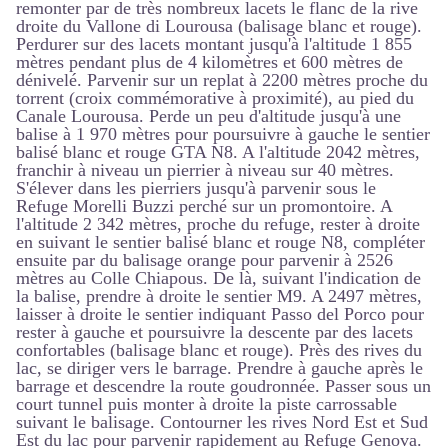
remonter par de très nombreux lacets le flanc de la rive
droite du Vallone di Lourousa (balisage blanc et rouge).
Perdurer sur des lacets montant jusqu'à l'altitude 1 855
mètres pendant plus de 4 kilomètres et 600 mètres de
dénivelé. Parvenir sur un replat à 2200 mètres proche du
torrent (croix commémorative à proximité), au pied du
Canale Lourousa. Perde un peu d'altitude jusqu'à une
balise à 1 970 mètres pour poursuivre à gauche le sentier
balisé blanc et rouge GTA N8. A l'altitude 2042 mètres,
franchir à niveau un pierrier à niveau sur 40 mètres.
S'élever dans les pierriers jusqu'à parvenir sous le
Refuge Morelli Buzzi perché sur un promontoire. A
l'altitude 2 342 mètres, proche du refuge, rester à droite
en suivant le sentier balisé blanc et rouge N8, compléter
ensuite par du balisage orange pour parvenir à 2526
mètres au Colle Chiapous. De là, suivant l'indication de
la balise, prendre à droite le sentier M9. A 2497 mètres,
laisser à droite le sentier indiquant Passo del Porco pour
rester à gauche et poursuivre la descente par des lacets
confortables (balisage blanc et rouge). Près des rives du
lac, se diriger vers le barrage. Prendre à gauche après le
barrage et descendre la route goudronnée. Passer sous un
court tunnel puis monter à droite la piste carrossable
suivant le balisage. Contourner les rives Nord Est et Sud
Est du lac pour parvenir rapidement au Refuge Genova.