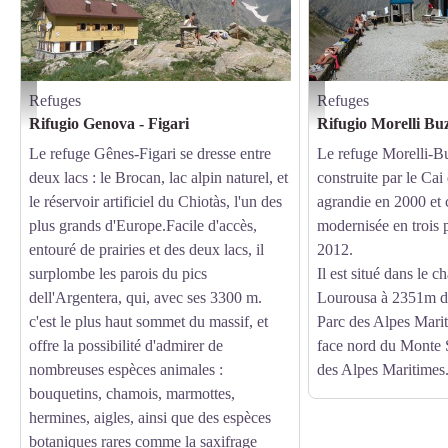
Refuges
Refuges
Il Rifugio Genova - Figari - Augusto Rivelli
Il Rifugio Morelli Buzzi - 
Rifugio Genova - Figari
Rifugio Morelli Bu
Le refuge Gênes-Figari se dresse entre
Le refuge Morelli-Bu
deux lacs : le Brocan, lac alpin naturel, et
construite par le Ca
le réservoir artificiel du Chiotàs, l'un des
agrandie en 2000 et
plus grands d'Europe.Facile d'accès,
modernisée en trois 
entouré de prairies et des deux lacs, il
2012.
surplombe les parois du pics
Il est situé dans le 
dell'Argentera, qui, avec ses 3300 m.
Lourousa à 2351m d'
c'est le plus haut sommet du massif, et
Parc des Alpes Marit
offre la possibilité d'admirer de
face nord du Monte S
nombreuses espèces animales :
des Alpes Maritimes
bouquetins, chamois, marmottes,
hermines, aigles, ainsi que des espèces
botaniques rares comme la saxifrage