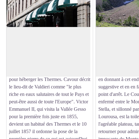
Les Thermes Royales de Valdieri
Le Lagarot de Lou
Déjà mentionnées à la première moitié du
Une résurgence, parmi
XVIe siècle, lorsque le Roi Charles
mélèzes, forme de n
Voir l'image en plein écran
Emmanuel III décida d'utiliser les bains
limpides et plusieurs
de Valdieri, un édifice et d'autres
prend des tonalités ta
constructions furent bâtis rapidement
laiteuses ou parfaite
pour héberger les Thermes. Cavour décrit
en donnant à cet end
le lieu-dit de Valdieri comme "le plus
suggestive et en en f
riche en eaux salutaires de tout le Pays et
point d'arrêt. Le Co
peut-être aussi de toute l'Europe". Victor
enfermé entre le Mon
Emmanuel II, qui visita la Vallée Gesso
Stella, et sillonné pa
pour la première fois juste en 1855,
Lourousa, est la toil
devient un habitué des Thermes et le 10
l'agréable plateau, ta
juillet 1857 il ordonne la pose de la
retourner pour admire
première pierre de ce qui est aujourd'hui
imposante du Monte