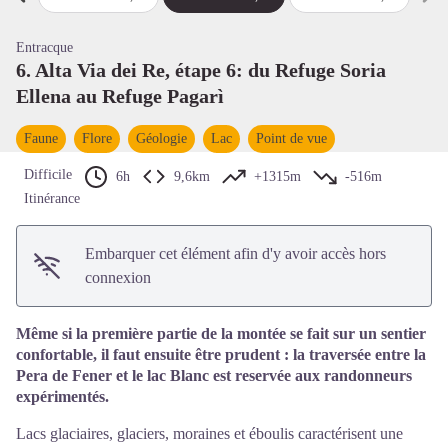
Étape précédente
Étap
Voir l'image en plein écran
Entracque
6. Alta Via dei Re, étape 6: du Refuge Soria
Ellena au Refuge Pagarì
Faune
Flore
Géologie
Lac
Point de vue
Difficile
6h
9,6km
+1315m
-516m
Itinérance
Embarquer cet élément afin d'y avoir accès hors
connexion
Même si la première partie de la montée se fait sur un sentier
confortable, il faut ensuite être prudent : la traversée entre la
Pera de Fener et le lac Blanc est reservée aux randonneurs
expérimentés.
Lacs glaciaires, glaciers, moraines et éboulis caractérisent une