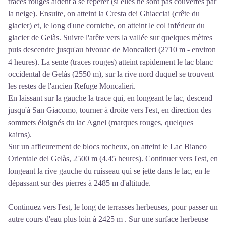
traces rouges aident à se repérer (si elles ne sont pas couvertes par
la neige). Ensuite, on atteint la Cresta dei Ghiacciai (crête du
glacier) et, le long d'une corniche, on atteint le col inférieur du
glacier de Gelàs. Suivre l'arête vers la vallée sur quelques mètres
puis descendre jusqu'au bivouac de Moncalieri (2710 m - environ
4 heures). La sente (traces rouges) atteint rapidement le lac blanc
occidental de Gelàs (2550 m), sur la rive nord duquel se trouvent
les restes de l'ancien Refuge Moncalieri.
En laissant sur la gauche la trace qui, en longeant le lac, descend
jusqu'à San Giacomo, tourner à droite vers l'est, en direction des
sommets éloignés du lac Agnel (marques rouges, quelques
kairns).
Sur un affleurement de blocs rocheux, on atteint le Lac Bianco
Orientale del Gelàs, 2500 m (4.45 heures). Continuer vers l'est, en
longeant la rive gauche du ruisseau qui se jette dans le lac, en le
dépassant sur des pierres à 2485 m d'altitude.
Continuez vers l'est, le long de terrasses herbeuses, pour passer un
autre cours d'eau plus loin à 2425 m . Sur une surface herbeuse