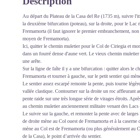
Description
défensives
Voir l'image en plein écran
Au départ du Plateau de la Casa del Re (1735 m), suivre l'i
la deuxième bifurcation (poteau), sur la droite, pour le La
Fremamorta (il faut ignorer le premier embranchement, non si
moyen de Fremamorta).
Ici, quitter le chemin muletier pour le Col de Ciriegia et mont
dans un fourré dense d'aune vert. Le vieux chemin muletier 
une arête.
Sur la ligne de faîte il y a une bifurcation : quitter alors l
Fremamorta et tourner à gauche, sur le petit sentier qui m
Le sentier assez escarpé remonte la pente, puis tourne légère
vallée clastique. Contourner sur la droite un roc affleurant a
pente raide sur une très longue série de virages étroits. Aprè
au chemin muletier anciennement militaire venant des Lacs
Le suivre sur la gauche, et remonter la pente avec de larges 
de droite mène au Col ouest de Fremamorta et à la caserne
mène au Col est de Fremamorta (ou plus généralement au C
de la Casa), le point d’arrivée du sentier.