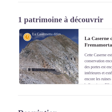
1 patrimoine à découvrir
La Casermetta difensiva Colle Fremamorta e la Cima di Fremamorta - Roberto Pockaj
Histoire et sentier historique
La Caserne 
Fremamorta
Cette Caserne est
conservation enco
des portes est enc
intérieures et ext
encore les ruines d
belle saison. Ell
soixante hommes.
Le long de la dernière partie de la montée, et aussi dan
remarquer quelques poteaux en mélèze de la ligne télé