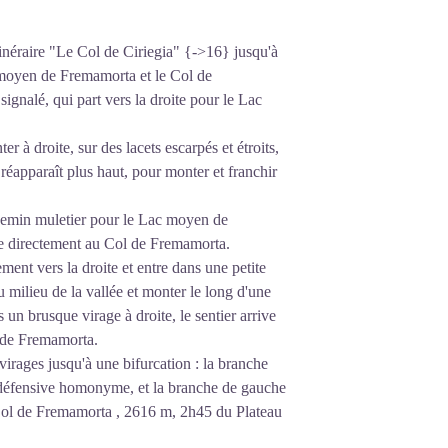
tinéraire "Le Col de Ciriegia" {->16} jusqu'à
c moyen de Fremamorta et le Col de
gnalé, qui part vers la droite pour le Lac
er à droite, sur des lacets escarpés et étroits,
réapparaît plus haut, pour monter et franchir
e chemin muletier pour le Lac moyen de
ène directement au Col de Fremamorta.
ment vers la droite et entre dans une petite
u milieu de la vallée et monter le long d'une
s un brusque virage à droite, le sentier arrive
 de Fremamorta.
virages jusqu'à une bifurcation : la branche
 défensive homonyme, et la branche de gauche
ol de Fremamorta , 2616 m, 2h45 du Plateau