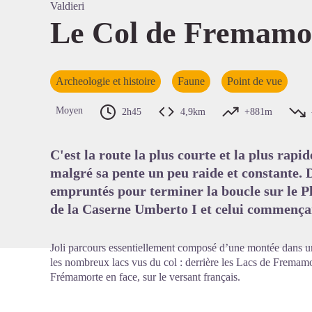
Valdieri
Le Col de Fremamo
Voir l'
Archeologie et histoire
Faune
Point de vue
Moyen
2h45
4,9km
+881m
C'est la route la plus courte et la plus rap
malgré sa pente un peu raide et constante. 
empruntés pour terminer la boucle sur le Pl
de la Caserne Umberto I et celui commenç
Joli parcours essentiellement composé d’une montée dans un
les nombreux lacs vus du col : derrière les Lacs de Fremamor
Frémamorte en face, sur le versant français.