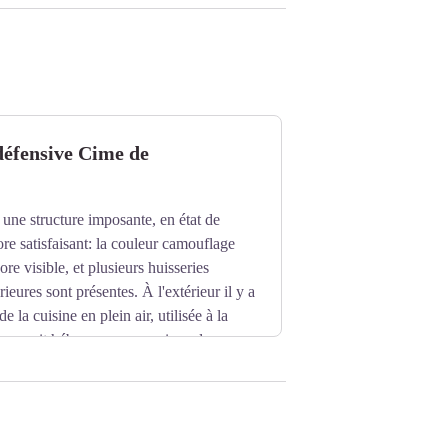
défensive Cime de
 une structure imposante, en état de
re satisfaisant: la couleur camouflage
ore visible, et plusieurs huisseries
érieures sont présentes. À l'extérieur il y a
e la cuisine en plein air, utilisée à la
e pouvait héberger une garnison de
s la voisine Val Morta, on peut encore
phonique au service des œuvres