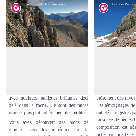
Panorama sur la chaine transfrontalière Argentera-Mercantour depuis les barres du Mont Mounier, (sommet à 2817 mètres). - PIERINI Philippe
Géologie
Géologie
Le granite de l'Argentera
Les migmatites du 
En regardant de plus près cette roche de
Les migmatites 
couleur grise, on constate qu’elle est
métamorphiques qui 
Voir l'image en plein écran
formée de plusieurs minéraux. Du quartz
partielle. Ce sont d
(de couleur grise) et du feldspath (de
teinte grise comp
couleur blanche) parfois de grande taille,
quartz et de fel
avec quelques paillettes brillantes deci
présentent des niveau
delà dans la roche. Ce sont des micas
Les témoignages de c
noirs et plus particulièrement des biotites.
ont été enregistrés pa
présence de petites b
Vous avez découvert des blocs de
composition est trè
granite. Tous les minéraux qui le
riche en quartz et