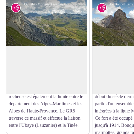
Le Salso-Moreno et ses paysages désertiques en été, roubines et érosion. - François BRETON
Point de vue
Point de vue
Point de vue sur le Salso Moreno
Cime de Pelousette
Un magnifique point de vue sur le Salso
À 2757 m d'altitude,
Moreno et la frontière italienne s'offre à
les vallées de l'Ubay
Voir l'image en plein écran
vous. Vous pourrez observer ces terres
Bonnet Carré, la vall
noires (marnes) qui durant les forts
Salso Moreno. Vous 
orages colorent la Tinée. Cette barre
voir un ancien fort m
rocheuse est également la limite entre le
début du siècle dernie
département des Alpes-Maritimes et les
partie d'un ensemble 
Alpes de Haute-Provence. Le GR5
intégrées à la ligne 
traverse ce massif et effectue la liaison
Ce fort a été occup
entre l'Ubaye (Lauzanier) et la Tinée.
jusqu'à 1914. Bouqu
marmottes, grands ra