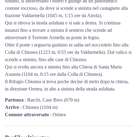
sottano, si attraversano i ruderi e giunge ad un panoramico
costone roccioso, da dove si scende a sinistra nel castagneto alla
frazione Valdarmella (1045 m, 1:15 ore da Airola).
Qui si ritrova la strada asfaltata e si sale a destra. Si continua
innanzi fino a trovare a sinistra il sentiero che scende ad
attraversare il Torrente Armella su ponte in legno.
Oltre il ponte i segnavia guidano in salita nel noccioleto fino alla
Colla di Chionea (1223 m, 0:55 ore da Valdarmella). Dal valico si
scende a sinistra, fino alle case di Chionea.
Qui si svolta ancora a sinistra fino alla Chiesa di Santa Maria
Assunta (1104 m, 0:15 ore dalla Colla di Chionea).
Il Rifugio Chionea si trova poche decine di metri dopo la chiesa,
in direzione Ormea, in alto a sinistra della strada asfaltata.
Partenza
:
Barchi, Case Breo (670 m)
Arrivo
:
Chionea (1104 m)
Comune attraversato
:
Ormea