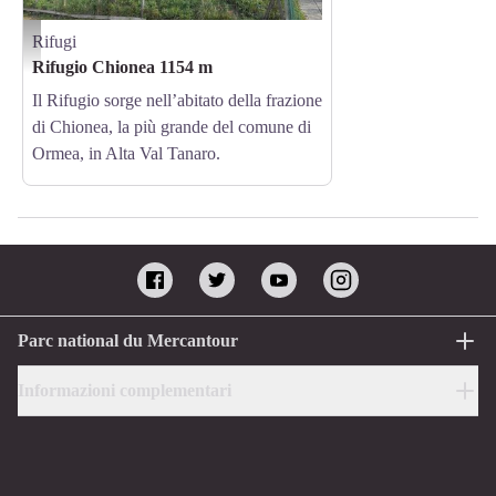
Rifugi
Il Rif. Chionea - Archivio APAM
Rifugio Chionea 1154 m
Il Rifugio sorge nell’abitato della frazione
di Chionea, la più grande del comune di
Ormea, in Alta Val Tanaro.
Parc national du Mercantour
Informazioni complementari