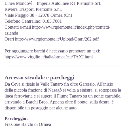
Linea Mondovì – Imperia Autolinee RT Piemonte SrL
Riviera Trasporti Piemonte S.r.l.
Viale Piaggio 38 - 12078 Ormea (Cn)
Telefono Centralino: 0183.7001
Contatti e-mail http://www.rtpiemonte.it/index.php/contatti-
azienda
Orari http://www.rtpiemonte.it/Upload/Orari/202.pdf
Per raggiungere barchi è necessario prenotare un taxi:
https://www.virgilio.it/italia/ormea/cat/TAXI.html
Accesso stradale e parcheggi
Da Ceva si risale la Valle Tanaro fin oltre Garessio. All'inizio
della piccola frazione di Nasagò si volta a sinistra, si sottopassa la
linea ferroviaria e si supera il Fiume Tanaro su un ponte carrabile,
arrivando a Barchi Breo. Appena oltre il ponte, sulla destra, è
disponibile un posteggio per alcune auto.
Parcheggio :
Frazione Barchi di Ormea