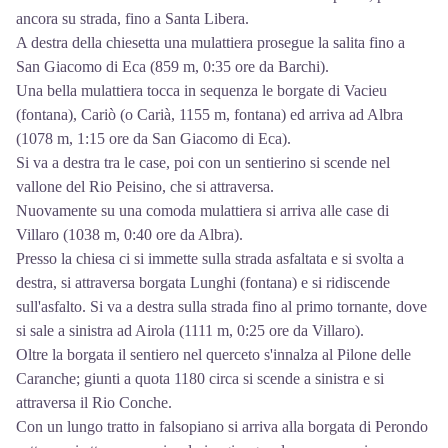
ancora su strada, fino a Santa Libera.
A destra della chiesetta una mulattiera prosegue la salita fino a
San Giacomo di Eca (859 m, 0:35 ore da Barchi).
Una bella mulattiera tocca in sequenza le borgate di Vacieu
(fontana), Cariò (o Carià, 1155 m, fontana) ed arriva ad Albra
(1078 m, 1:15 ore da San Giacomo di Eca).
Si va a destra tra le case, poi con un sentierino si scende nel
vallone del Rio Peisino, che si attraversa.
Nuovamente su una comoda mulattiera si arriva alle case di
Villaro (1038 m, 0:40 ore da Albra).
Presso la chiesa ci si immette sulla strada asfaltata e si svolta a
destra, si attraversa borgata Lunghi (fontana) e si ridiscende
sull'asfalto. Si va a destra sulla strada fino al primo tornante, dove
si sale a sinistra ad Airola (1111 m, 0:25 ore da Villaro).
Oltre la borgata il sentiero nel querceto s'innalza al Pilone delle
Caranche; giunti a quota 1180 circa si scende a sinistra e si
attraversa il Rio Conche.
Con un lungo tratto in falsopiano si arriva alla borgata di Perondo