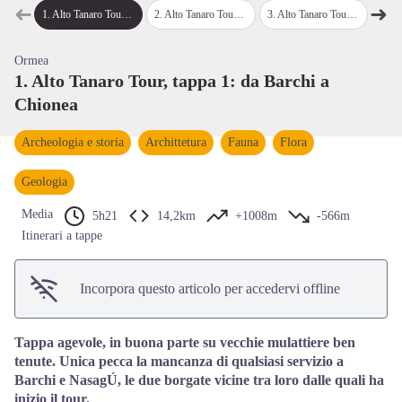
➜
➜
View picture in full screen
1
.
Alto Tanaro Tour, tappa 1: da Barchi a Chionea
2
.
Alto Tanaro Tour, tappa 2: da Chionea a Quarzina
3
.
Alto Tanaro Tour, tappa 3: da Quarzina al Rifugio Mongioie
4
.
Alto Tanaro 
Passo precedente
Pass
Ormea
1. Alto Tanaro Tour, tappa 1: da Barchi a
Chionea
Archeologia e storia
Archittetura
Fauna
Flora
Geologia
Media
5h21
14,2km
+1008m
-566m
Itinerari a tappe
Incorpora questo articolo per accedervi offline
Tappa agevole, in buona parte su vecchie mulattiere ben
tenute. Unica pecca la mancanza di qualsiasi servizio a
Barchi e NasagÚ, le due borgate vicine tra loro dalle quali ha
inizio il tour.