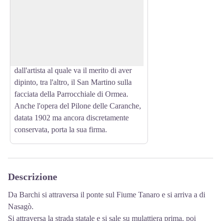
Tra i vari artisti che hanno decorato
chiese, abitazioni e piloni votivi, va
View picture in full screen
menzionato Eugenio Arduino. Negli anni
a cavallo tra l'800 e il '900 sono infatti
numerosissime le testimonianze lasciate
dall'artista al quale va il merito di aver
dipinto, tra l'altro, il San Martino sulla
facciata della Parrocchiale di Ormea.
Anche l'opera del Pilone delle Caranche,
datata 1902 ma ancora discretamente
conservata, porta la sua firma.
Descrizione
Da Barchi si attraversa il ponte sul Fiume Tanaro e si arriva a di
Nasagò.
Si attraversa la strada statale e si sale su mulattiera prima, poi