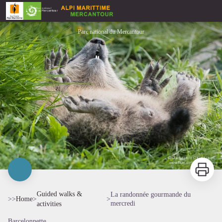
La randonnée gourmande du mercredi
Parc national du Mercantour
Print
Guided walks &
La randonnée gourmande du
>>
Home
>
>
mercredi
activities
Barcelonnette