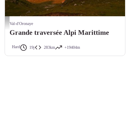
Lever du jour sur Punta Bernoir - Fabrice Henon
Val-d'Oronaye
Grande traversée Alpi Marittime
Hard
19j
283km
+19404m