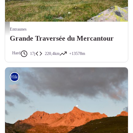
Lac de la Roche Trouée, vallon de Gialorgues - Anthony Turpaud - PNM
Entraunes
Grande Traversée du Mercantour
Hard
17j
220,4km
+13578m
Hiking