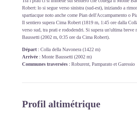
Tra i prati ci si immette sul sentiero che collega il Monte Bau
Robert: lo si segue verso sinistra (sud-est), iniziando a rimo
spartiacque noto anche come Pian dell'Accampamento o Pi
Il sentiero supera Cima Robert (1819 m, 1:45 ore dalla Col
verso sud, tra prati e rododendri. Si supera un'ultima breve m
Baussetti (2002 m, 0:35 ore da Cima Robert).
Départ
:
Colla della Navonera (1422 m)
Arrivée
:
Monte Baussetti (2002 m)
Communes traversées
:
Roburent, Pamparato et Garessio
Profil altimétrique