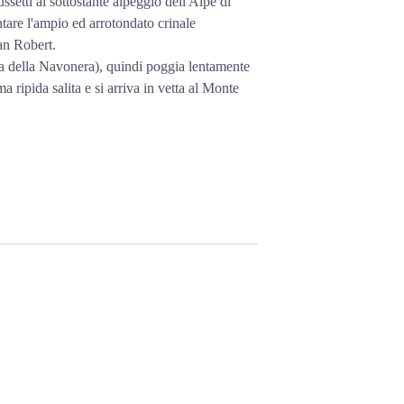
ssetti al sottostante alpeggio dell'Alpe di
ntare l'ampio ed arrotondato crinale
an Robert.
la della Navonera), quindi poggia lentamente
a ripida salita e si arriva in vetta al Monte