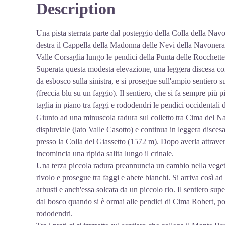
Description
Una pista sterrata parte dal posteggio della Colla della Nav
destra il Cappella della Madonna delle Nevi della Navonera, e
Valle Corsaglia lungo le pendici della Punta delle Rocchette
Superata questa modesta elevazione, una leggera discesa cond
da esbosco sulla sinistra, e si prosegue sull'ampio sentiero s
(freccia blu su un faggio). Il sentiero, che si fa sempre pi
taglia in piano tra faggi e rododendri le pendici occidentali
Giunto ad una minuscola radura sul colletto tra Cima del Nas
displuviale (lato Valle Casotto) e continua in leggera disces
presso la Colla del Giassetto (1572 m). Dopo averla attravers
incomincia una ripida salita lungo il crinale.
Una terza piccola radura preannuncia un cambio nella vegeta
rivolo e prosegue tra faggi e abete bianchi. Si arriva così ad
arbusti e anch'essa solcata da un piccolo rio. Il sentiero sup
dal bosco quando si è ormai alle pendici di Cima Robert, po
rododendri.