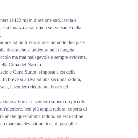
onera (1422 m) in direzione sud, lascia a
 si innalza assai ripida sul versante della
.
uce ad un trivio: si trascurano le due piste
ulla destra che si addentra nella faggeta
ù piccolo ma mai malagevole e sempre evidente,
 della Cima del Nascio.
cio e Cima Suriot, si sposta a est della
a. In breve si arriva ad una seconda radura,
ata, il sentiero rientra nel bosco ed
zione arborea: il sentiero supera un piccolo
 un'ulteriore, ben più ampia radura, coperta di
era anche quest'ultima radura, ed esce infine
co marcata elevazione ricca di pascoli e