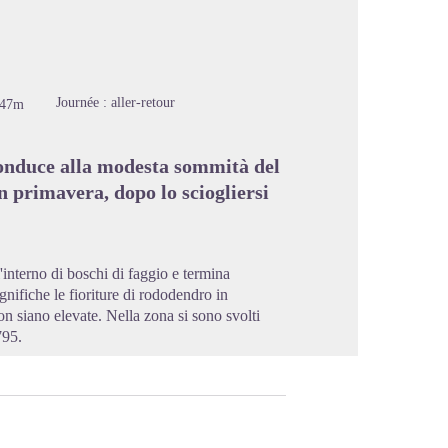
image en plein écran
Journée : aller-retour
-47m
conduce alla modesta sommità del
n primavera, dopo lo sciogliersi
'interno di boschi di faggio e termina
nifiche le fioriture di rododendro in
on siano elevate. Nella zona si sono svolti
795.