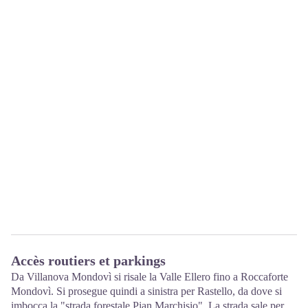
Accès routiers et parkings
Da Villanova Mondovì si risale la Valle Ellero fino a Roccaforte
Mondovì. Si prosegue quindi a sinistra per Rastello, da dove si
imbocca la "strada forestale Pian Marchisio". La strada sale per