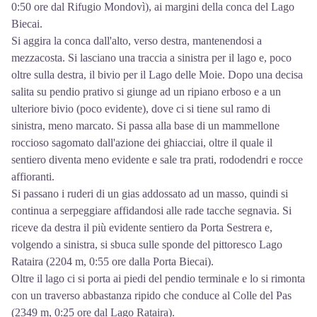
0:50 ore dal Rifugio Mondovì), ai margini della conca del Lago
Biecai.
Si aggira la conca dall'alto, verso destra, mantenendosi a
mezzacosta. Si lasciano una traccia a sinistra per il lago e, poco
oltre sulla destra, il bivio per il Lago delle Moie. Dopo una decisa
salita su pendio prativo si giunge ad un ripiano erboso e a un
ulteriore bivio (poco evidente), dove ci si tiene sul ramo di
sinistra, meno marcato. Si passa alla base di un mammellone
roccioso sagomato dall'azione dei ghiacciai, oltre il quale il
sentiero diventa meno evidente e sale tra prati, rododendri e rocce
affioranti.
Si passano i ruderi di un gias addossato ad un masso, quindi si
continua a serpeggiare affidandosi alle rade tacche segnavia. Si
riceve da destra il più evidente sentiero da Porta Sestrera e,
volgendo a sinistra, si sbuca sulle sponde del pittoresco Lago
Rataira (2204 m, 0:55 ore dalla Porta Biecai).
Oltre il lago ci si porta ai piedi del pendio terminale e lo si rimonta
con un traverso abbastanza ripido che conduce al Colle del Pas
(2349 m, 0:25 ore dal Lago Rataira).