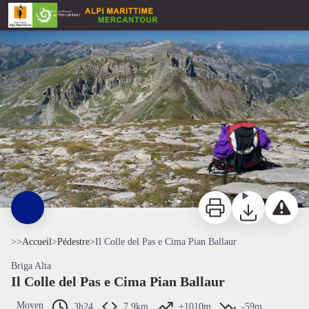
Il Colle del Pas e Cima Pian Ballaur
Panorama verso Punta Marguareis dalla Cima di Pian Ballaur - Roberto Pockaj
Imprimer
Télécharger
Signaler 
>>
Accueil
>
Pédestre
>
Il Colle del Pas e Cima Pian Ballaur
Briga Alta
Il Colle del Pas e Cima Pian Ballaur
Moyen
3h24
7,9km
+1010m
-59m