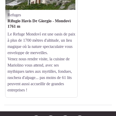
Refuges
Il Rifugio Mondovì - Havis de Giorgio - Archivio APAM
Rifugio Havis De Giorgio - Mondovì
1761 m
Le Refuge Mondovì est une oasis de paix
à plus de 1700 mètres d'altitude, un lieu
magique où la nature spectaculaire vous
enveloppe de merveilles.
Venez nous rendre visite, la cuisine de
Mariolino vous attend, avec ses
mythiques tartes aux myrtilles, fondues,
raschera d'alpage... pas moins de 61 lits
peuvent aussi accueillir de grandes
entreprises !