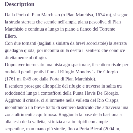
Description
Dalla Porta di Pian Marchisio (o Pian Marchisa, 1634 m), si segue
la strada sterrata che scende nell'ampia piana pascoliva di Pian
Marchisio e continua a lungo in piano a fianco del Torrente
Ellero.
Con due tornanti (tagliati a sinistra da brevi scorciatoie) la sterrata
guadagna quota, poi incontra sulla destra il sentiero che conduce
direttamente al rifugio.
Dopo aver incrociato una pista agro-pastorale, il sentiero risale per
ondulati pendii prativi fino al Rifugio Mondovì - De Giorgio
(1761 m, 0:45 ore dalla Porta di Pian Marchisio).
Il sentiero prosegue alle spalle del rifugio e traversa in salita tra
rododendri lungo i contrafforti della Punta Havis De Giorgio.
Aggirato il crinale, ci si immette nella valletta del Rio Ciappa,
incontrando un breve tratto di sentiero lastricato che attraversa una
zona altrimenti acquitrinosa. Raggiunta la base della bastionata
alla testa della valletta, si inizia a salire ripidi con ampie
serpentine, man mano più strette, fino a Porta Biecai (2004 m,