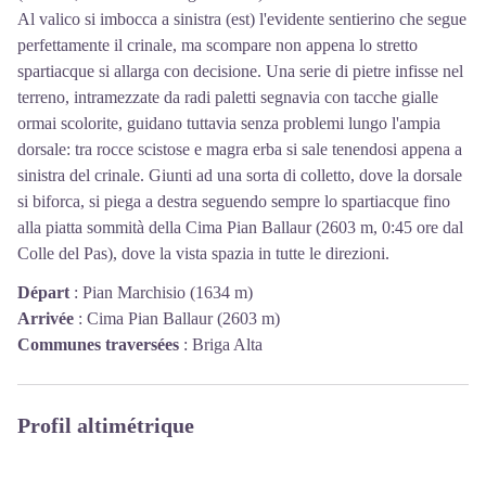
Al valico si imbocca a sinistra (est) l'evidente sentierino che segue
perfettamente il crinale, ma scompare non appena lo stretto
spartiacque si allarga con decisione. Una serie di pietre infisse nel
terreno, intramezzate da radi paletti segnavia con tacche gialle
ormai scolorite, guidano tuttavia senza problemi lungo l'ampia
dorsale: tra rocce scistose e magra erba si sale tenendosi appena a
sinistra del crinale. Giunti ad una sorta di colletto, dove la dorsale
si biforca, si piega a destra seguendo sempre lo spartiacque fino
alla piatta sommità della Cima Pian Ballaur (2603 m, 0:45 ore dal
Colle del Pas), dove la vista spazia in tutte le direzioni.
Départ
:
Pian Marchisio (1634 m)
Arrivée
:
Cima Pian Ballaur (2603 m)
Communes traversées
:
Briga Alta
Profil altimétrique