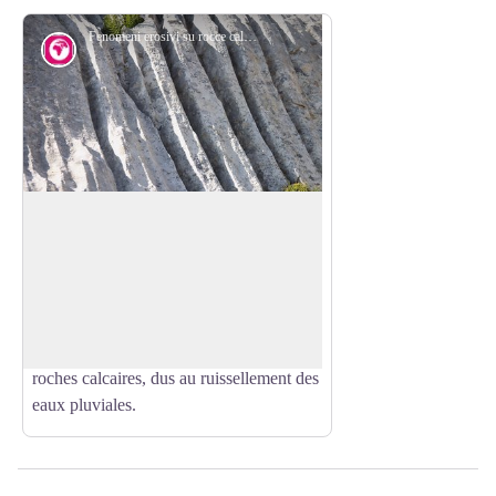
Fenomeni erosivi su rocce calcaree - Roberto Pockaj
Géologie
Champs sillonnés
Les «champs sillonnés» (aussi appelés
«chaussées» pour les formes qui
Voir l'image en plein écran
rappellent vaguement les sillons laissés
par les roues des wagons dans la boue)
sont des phénomènes érosifs typiques des
roches calcaires, dus au ruissellement des
eaux pluviales.