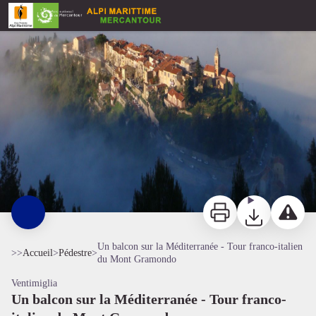
Un balcon sur la Méditerranée - Tour franco-italien du Mont Gramondo
Randonnée Bévéra. Castellar vue de haut. - Mairie de Castellar
Imprimer
Télécharger
Signaler 
Un balcon sur la Méditerranée - Tour franco-italien
>>
Accueil
>
Pédestre
>
du Mont Gramondo
Ventimiglia
Un balcon sur la Méditerranée - Tour franco-