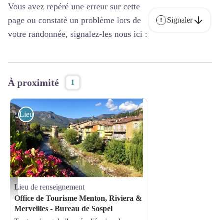
Vous avez repéré une erreur sur cette
page ou constaté un problème lors de
Signaler
votre randonnée, signalez-les nous ici :
À proximité
1
Lieu de renseignement
Lieu de renseignement
Vue village - Andreia de Freitas
Office de Tourisme Menton, Riviera &
Merveilles - Bureau de Sospel