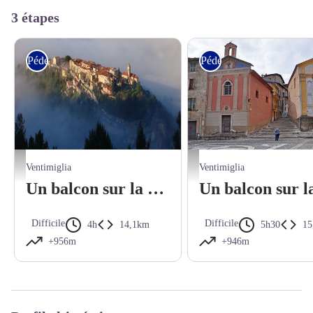
3 étapes
Pédestre
Pédestre
Randonnée Bévéra. Castellar vue de haut - Mairie de Castellar
Randonnée Bévéra. La place Saint-Mi
Ventimiglia
Ventimiglia
Un balcon sur la Méditerranée - Tour franco-italien du Mont Gramondo - Etape 1
Difficile
Difficile
4h
14,1km
5h30
15
+956m
+946m