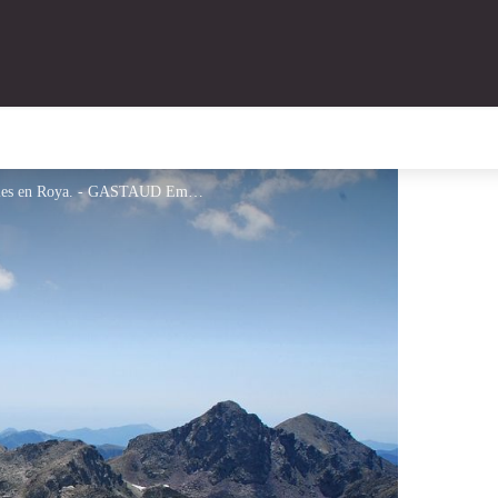
Panorama depuis le sommet du mont des Merveilles en Roya. - GASTAUD Emmanuel