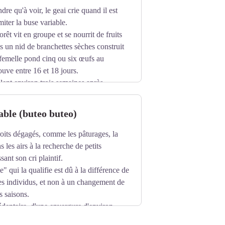
ndre qu'à voir, le geai crie quand il est
miter la buse variable.
orêt vit en groupe et se nourrit de fruits
ns un nid de branchettes sèches construit
 femelle pond cinq ou six œufs au
ouve entre 16 et 18 jours.
lent environ trois semaines après
able (buteo buteo)
roits dégagés, comme les pâturages, la
 les airs à la recherche de petits
ant son cri plaintif.
" qui la qualifie est dû à la différence de
les individus, et non à un changement de
s saisons.
édentaire, d'une envergure d'environ
Les poussins quittent le nid entre 50 et 55