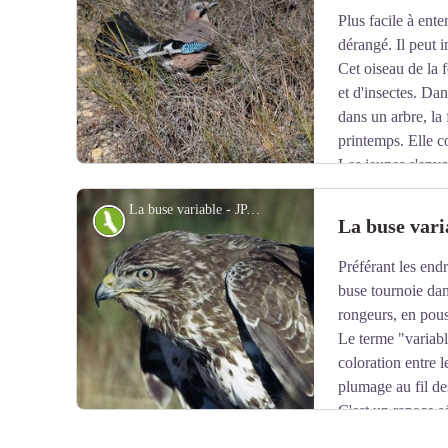
Plus facile à ente
Voir l'image en plein écran
dérangé. Il peut i
Cet oiseau de la f
et d'insectes. Da
dans un arbre, la
printemps. Elle c
Les jeunes s'envo
l'éclosion.
La buse variable - JP. Malafosse
Faune
La buse vari
Préférant les end
Voir l'image en plein écran
buse tournoie dans
rongeurs, en pouss
Le terme "variable
coloration entre 
plumage au fil de
C'est un rapace s
120cm. Entre avril et juin, la femelle pond 2 à 4 œufs. 