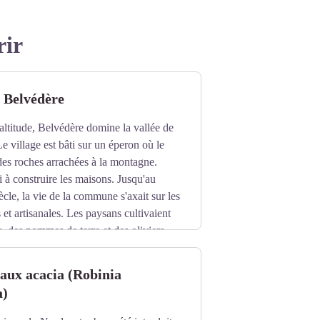
rir
e Belvédère
ltitude, Belvédère domine la vallée de
e village est bâti sur un éperon où le
des roches arrachées à la montagne.
i à construire les maisons. Jusqu'au
cle, la vie de la commune s'axait sur les
s et artisanales. Les paysans cultivaient
s, des pommes de terre et des oliviers.
arous ", jusqu'à l'arrivée du phylloxéra,
é.
faux acacia (Robinia
rissait chez soi.
a)
our confectionner vêtements et linge de