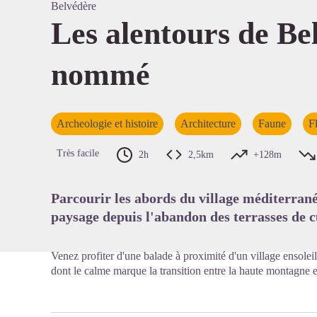
Belvédère
Les alentours de Bel
nommé
Voir l'
Archeologie et histoire
Architecture
Faune
F
Très facile
2h
2,5km
+128m
Parcourir les abords du village méditerran
paysage depuis l'abandon des terrasses de c
Venez profiter d'une balade à proximité d'un village ensolei
dont le calme marque la transition entre la haute montagne e