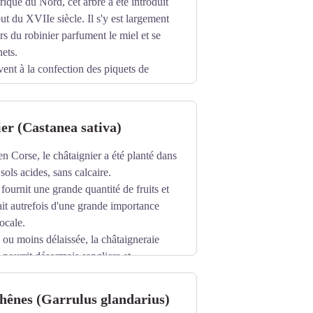
ique du Nord, cet arbre a été introduit
t du XVIIe siècle. Il s'y est largement
rs du robinier parfument le miel et se
nets.
vent à la confection des piquets de
er (Castanea sativa)
en Corse, le châtaignier a été planté dans
 sols acides, sans calcaire.
 fournit une grande quantité de fruits et
tait autrefois d'une grande importance
ocale.
 ou moins délaissée, la châtaigneraie
 nourrit désormais sangliers et
e, principalement pour une consommation
chênes (Garrulus glandarius)