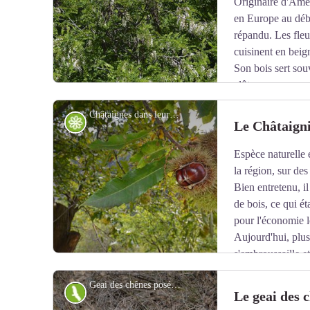
Originaire d'Amér
en Europe au débu
répandu. Les fleu
cuisinent en beig
Son bois sert sou
clôture.
Châtaignes dans leurs bogues, sur l'arbre. - PIERINI Philippe
Flore
Le Châtaigni
Espèce naturelle 
Voir l'image en plein écran
la région, sur des
Bien entretenu, il
de bois, ce qui é
pour l'économie l
Aujourd'hui, plus
s'embroussaille et
campagnols.
Geai des chênes posé, (Garrulus glandarius) - CEVASCO Jean-Marie
Toutefois, la récolte des châtaignes se pratique encor
Faune
Le geai des 
familiale et occasionnelle.