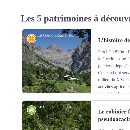
Les 5 patrimoines à découv
La Gordolasque et le gîte "Relais des Merveilles". PIT volet écotourisme. - GOURON Claude
Histoire et sentier historique
L'histoire d
Perché à 830m d'a
la Gordolasque. L
glacier a déposé 
Celles-ci ont serv
milieu du XXe siè
activités agricole
du seigle, du maï
Quelques vignes produisaient un raisin de cépage " barb
Le robinier faux acacia en fleur - Jean-Louis COSSA
en 1860. L'élevage bovin était également très développ
Flore
Le robinier 
Trois fours communaux cuisaient le pain que chacun pét
pseudoacaci
La laine des moutons était filée et le chanvre cultivé p
Voir l'image en plein écran
maison.