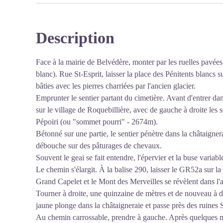
jours et ne seront indépendants qu'un mois et demi à de
Description
Voir l'image en plein écran
Face à la mairie de Belvédère, monter par les ruelles pavée
blanc). Rue St-Esprit, laisser la place des Pénitents blancs 
bâties avec les pierres charriées par l'ancien glacier.
Emprunter le sentier partant du cimetière. Avant d'entrer dan
sur le village de Roquebillière, avec de gauche à droite les 
Pépoiri (ou "sommet pourri" - 2674m).
Bétonné sur une partie, le sentier pénètre dans la châtaigner
débouche sur des pâturages de chevaux.
Souvent le geai se fait entendre, l'épervier et la buse variabl
Le chemin s'élargit. À la balise 290, laisser le GR52a sur la
Grand Capelet et le Mont des Merveilles se révèlent dans l'a
Tourner à droite, une quinzaine de mètres et de nouveau à dr
jaune plonge dans la châtaigneraie et passe près des ruines S
Au chemin carrossable, prendre à gauche. Après quelques mè