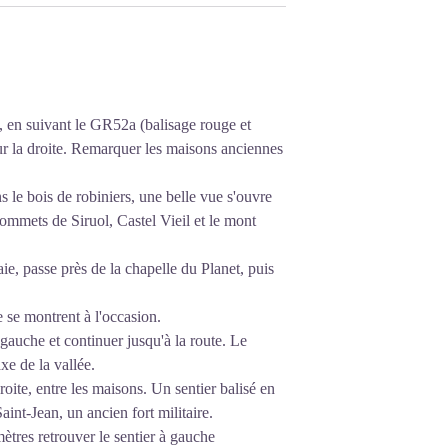
ux mois plus tard.
s, en suivant le GR52a (balisage rouge et
sur la droite. Remarquer les maisons anciennes
s le bois de robiniers, une belle vue s'ouvre
sommets de Siruol, Castel Vieil et le mont
aie, passe près de la chapelle du Planet, puis
e se montrent à l'occasion.
 gauche et continuer jusqu'à la route. Le
xe de la vallée.
oite, entre les maisons. Un sentier balisé en
aint-Jean, un ancien fort militaire.
tres retrouver le sentier à gauche