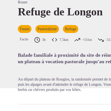
Roure
Refuge de Longon
Voir l'
Faune
Pastoralisme
Refuge
Facile
3h
7,5km
+511m
-5
Balade familiale à proximité du site de réi
un plateau à vocation pastorale jusqu'au r
Au départ du plateau de Rougios, la randonnée permet de tra
puis les alpages avant d'atteindre le refuge de Longon. Vou
brebis ou chèvres produits par vos hôtes.