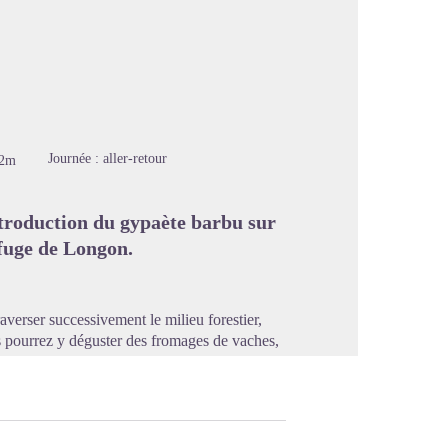
image en plein écran
Journée : aller-retour
12m
ntroduction du gypaète barbu sur
efuge de Longon.
verser successivement le milieu forestier,
s pourrez y déguster des fromages de vaches,