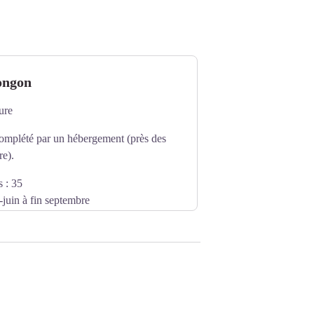
ongon
ure
complété par un hébergement (près des
re).
 : 35
juin à fin septembre
3 02 83 99