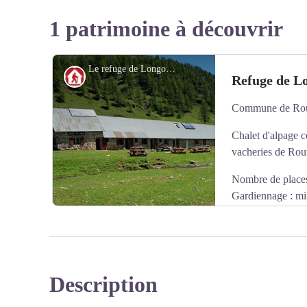
1 patrimoine à découvrir
Le refuge de Longon - P. Pierini / PNM
Refuge
Refuge de L
Commune de Ro
Chalet d'alpage 
vacheries de Rou
Nombre de places
Gardiennage : mi-
Téléphone : 04 9
http://refugedelongon.fr/
Contact commune de Roure : 04 93 02 00 70
Description
Voir l'image en plein écran