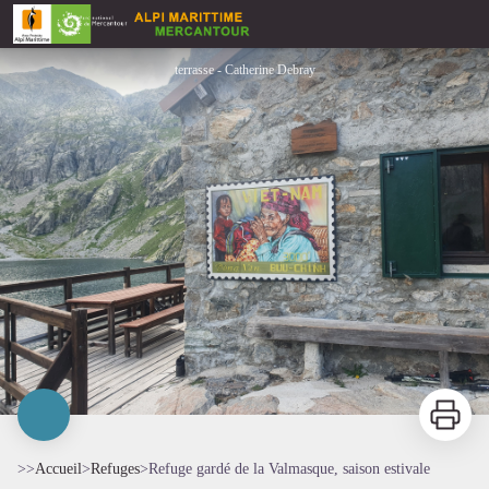
Refuge gardé de la Valmasque, saison estivale
terrasse - Catherine Debray
Imprimer
>>
Accueil
>
Refuges
>
Refuge gardé de la Valmasque, saison estivale