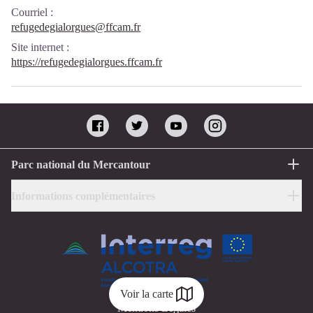
Courriel
:
refugedegialorgues@ffcam.fr
Site internet
:
https://refugedegialorgues.ffcam.fr
Parc national du Mercantour
Informations complémentaires
Voir la carte
Mentions Légales