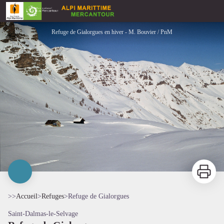
Refuge de Gialorgues
Refuge de Gialorgues en hiver - M. Bouvier / PnM
Imprimer
>>
Accueil
>
Refuges
>
Refuge de Gialorgues
Saint-Dalmas-le-Selvage