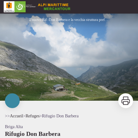
Rifugio Don Barbera
Il nuovo Rif. Don Barbera e la vecchia struttura prefabbricata - Archivio APAM
Imprimer
>>
Accueil
>
Refuges
>
Rifugio Don Barbera
Briga Alta
Rifugio Don Barbera