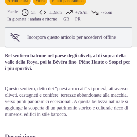
Archittetura
Flora
Punto panoramico
View picture in full screen
Facile
5h
11,9km
+767m
-765m
In giornata : andata e ritorno
GR
PR
Incorpora questo articolo per accedervi offline
Bel sentiero balcone nel paese degli oliveti, al di sopra della
valle della Roya, poi la Bévéra fino Piène Haute o Sospel per
i più sportivi.
Questo sentiero, detto dei "paesi arroccati" vi porterà, attraverso
oliveti, castagneti e conifere, terrazze abbandonate alla macchia,
verso punti panoramici eccezionali. A questa bellezza naturale si
aggiunge la scoperta di un patrimonio storico e culturale ricco di
numerosi edifici in stile barocco.
Descrizione