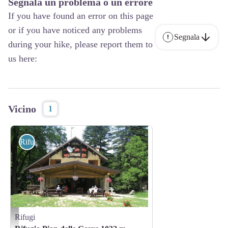
Segnala un problema o un errore
If you have found an error on this page
or if you have noticed any problems
Segnala
during your hike, please report them to
us here:
Vicino
1
Rifugi
Rifugi
Rifugio Pian delle Gorre - Archivio APAM