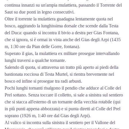
continua innanzi su un'ampia mulattiera, passando il Torrente del
Saut su due ponti in legno consecutivi.
Oltre il torrente la mulattiera guadagna lentamente quota nel
bosco, aggirando la lunghissima dorsale che scende dalla Testa
del Duca: quando si incontra il bivio a destra per Gias Fontana,
che si ignora, si è ormai in vista anche del Gias degli Arpi (1435
m, 1:30 ore da Pian delle Gorre, fontana).
Superato il gias, la mulattiera ex militare prosegue intervallando
lunghi traversi a qualche tornante.
Salendo di quota, si attraversa un tratto più aperto ai piedi della
bastionata rocciosa di Testa Murtel, si rientra brevemente nel
bosco ed infine si prosegue tra radi arbusti.
Pochi lunghi tornanti risalgono il pendio che adduce al Colle del
Prel sottano. Senza toccare il colletto, si sale a sinistra sul sentiero
che si stacca all'esterno di un tornante della vecchia rotabile (qui
in più punti appena abbozzata) e si punta diretti al Colle del Prel
soprano (1926 m, 1:40 ore dal Gias degli Arpi).
Al valico si incontra sulla sinistra il sentiero per il Vallone del