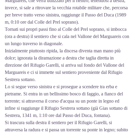
Marguareis, che verrà utilizzato per il rientro; tenendosi a destra,
invece, si sale a ritrovare la vecchia rotabile militare che, percorsa
per breve tratto verso sinistra, raggiunge il Passo del Duca (1989
m, 0:10 ore dal Colle del Prel soprano).
Tornati sui propri passi fino al Colle del Prel soprano, si imbocca
(ora a destra) il sentiero che si cala nel Vallone del Marguareis con
un lungo traverso in diagonale.
Inizialmente piuttosto ripida, la discesa diventa man mano più
dolce; ignorata la diramazione a destra che taglia diretta in
direzione del Rifugio Garelli, si arriva sul fondo del Vallone del
Marguareis e ci si immette sul sentiero proveniente dal Rifugio
Sestrera sottano.
Lo si segue verso sinistra e si prosegue a scendere tra erba e
pietrame. Si entra in un bellissimo bosco di faggio, a fianco del
torrente; si attraversa il corso d'acqua su un ponte in legno ed
infine si raggiunge il Rifugio Sestrera sottano (già Gias sottano di
Sestrera, 1341 m, 1:10 ore dal Passo del Duca, fontana).
Si trascura sulla destra il sentiero per il Rifugio Garelli, si
attraversa la radura e si passa un torrente su ponte in legno; subito