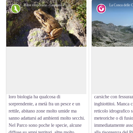
Rana temporaria - Graziano Pala
Fauna
Geologia
Gli anfibi
La Conca delle Cá
Piccoli, inermi e sovente discreti, gli
La Conca delle Càrs
anfibi conoscono la nostra terra da
altopiano costituito 
View picture in full screen
centinaia di milioni di anni, ancor prima
caratterizzato da dis
che i più famosi dinosauri popolassero i
bianche, alternate a 
continenti e gli oceani. Ancora oggi la
Manifesta gli aspetti 
loro biologia ha qualcosa di
carsiche con fessuraz
sorprendente, a metà fra un pesce e un
inghiottitoi. Manca
rettile, abitano zone molto umide ma
reticolo idrografico s
sanno adattarsi ad ambienti molto secchi.
meteoriche o di fus
Nel Parco sono poche le specie, alcune
immediatamente asso
diffuse su ampi territori, altre molto
alla risorgenza del Pi