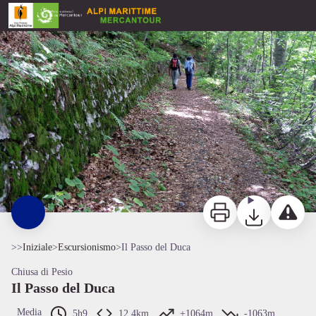
Il Passo del Duca
Un tratto della strada ex militare 194 - Roberto Pockaj
Stampa
Scaricare
Segnala u
>>
Iniziale
>
Escursionismo
>
Il Passo del Duca
Chiusa di Pesio
Il Passo del Duca
Media
5h9
12,4km
+1064m
-1063m