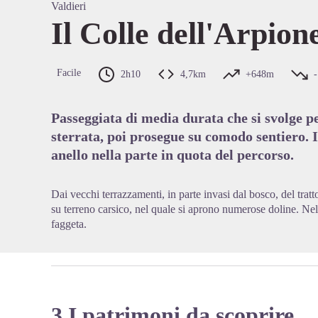
Valdieri
Il Colle dell'Arpion
View pi
Facile
2h10
4,7km
+648m
Passeggiata di media durata che si svolge p
sterrata, poi prosegue su comodo sentiero. 
anello nella parte in quota del percorso.
Dai vecchi terrazzamenti, in parte invasi dal bosco, del tratt
su terreno carsico, nel quale si aprono numerose doline. Nel 
faggeta.
3 I patrimoni da scoprire