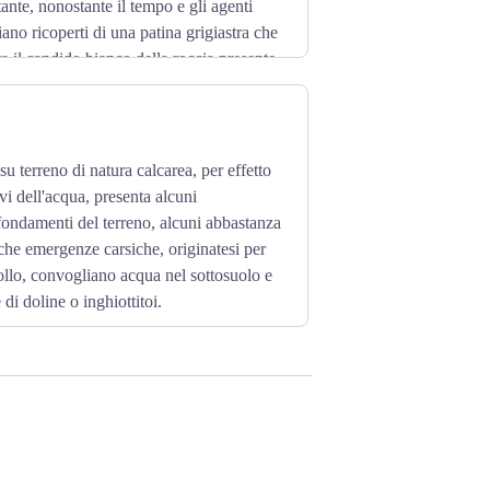
ante, nonostante il tempo e gli agenti
iano ricoperti di una patina grigiastra che
ta il candido bianco della roccia presente
su terreno di natura calcarea, per effetto
vi dell'acqua, presenta alcuni
rofondamenti del terreno, alcuni abbastanza
che emergenze carsiche, originatesi per
ollo, convogliano acqua nel sottosuolo e
di doline o inghiottitoi.