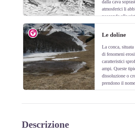
dalla cava soprast
atmosferici li abb
nasconde alla vis
al loro interno.
Doline lungo il sentiero per il Colle dell'Arpione - Enzo Piacenza
Geologia
Le doline
La conca, situata 
View picture in full screen
di fenomeni erosi
caratteristici sp
ampi. Queste tipi
dissoluzione o cr
prendono il nome 
Descrizione
View picture in full screen