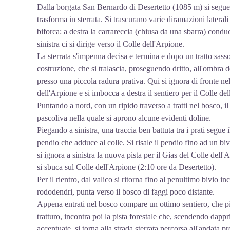
Dalla borgata San Bernardo di Desertetto (1085 m) si segue la
trasforma in sterrata. Si trascurano varie diramazioni laterali
biforca: a destra la carrareccia (chiusa da una sbarra) cond
sinistra ci si dirige verso il Colle dell'Arpione.
La sterrata s'impenna decisa e termina e dopo un tratto sasso
costruzione, che si tralascia, proseguendo dritto, all'ombra de
presso una piccola radura prativa. Qui si ignora di fronte nel 
dell'Arpione e si imbocca a destra il sentiero per il Colle del
Puntando a nord, con un ripido traverso a tratti nel bosco, i
pascoliva nella quale si aprono alcune evidenti doline.
Piegando a sinistra, una traccia ben battuta tra i prati segue i
pendio che adduce al colle. Si risale il pendio fino ad un bivio
si ignora a sinistra la nuova pista per il Gias del Colle dell'
si sbuca sul Colle dell'Arpione (2:10 ore da Desertetto).
Per il rientro, dal valico si ritorna fino al penultimo bivio inc
rododendri, punta verso il bosco di faggi poco distante.
Appena entrati nel bosco compare un ottimo sentiero, che p
tratturo, incontra poi la pista forestale che, scendendo da
accentuate, si torna alla strada sterrata percorsa all'andata p