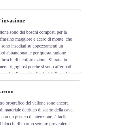
d'invasione
asione sono dei boschi composti per la
frassino maggiore e acero di monte, che
si sono insediati su appezzamenti un
 poi abbandonati e per questa ragione
boschi di neoformazione. Si tratta in
enti rigogliosi perché si sono affermati
 e profondi; sono inoltre instabili perché
l’abetina.
marmo
stro orografico del vallone sono ancora
 di materiale detritico di scarto della cava.
 con un pizzico di attenzione, è facile
ni blocchi di marmo sempre provenienti