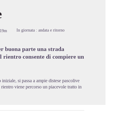
e
cture in full screen
In giornata : andata e ritorno
-19m
er buona parte una strada
Il rientro consente di compiere un
o iniziale, si passa a ampie distese pascolive
rientro viene percorso un piacevole tratto in