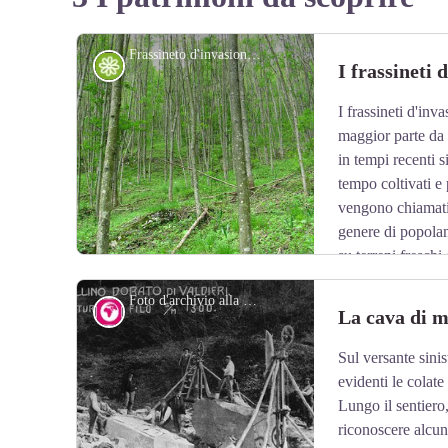
Frassineto d'invasione - Cati Caballo
Flora
I frassineti 
I frassineti d'inv
maggior parte da 
in tempi recenti 
tempo coltivati e
vengono chiamati 
genere di popolam
su terreni freschi
destinati a lasciare il posto al querceto, alla faggeta o al
Foto d'archivio alla cava di marmo di Desertetto - Archivio EAM
Geologia
La cava di 
Sul versante sini
View picture in full screen
evidenti le colate
Lungo il sentiero,
riconoscere alcu