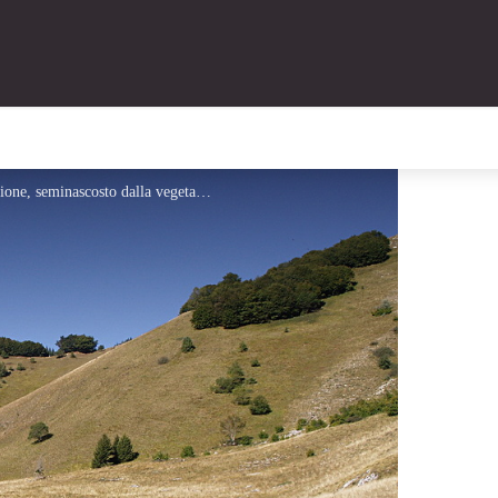
La valletta pascoliva che precede il Colle dell'Arpione, seminascosto dalla vegetazione al centro della foto - Roberto Pockaj