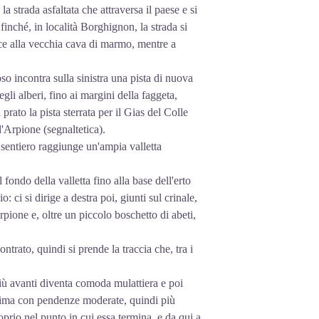
 strada asfaltata che attraversa il paese e si
 finché, in località Borghignon, la strada si
uce alla vecchia cava di marmo, mentre a
so incontra sulla sinistra una pista di nuova
gli alberi, fino ai margini della faggeta,
prato la pista sterrata per il Gias del Colle
l'Arpione (segnaltetica).
l sentiero raggiunge un'ampia valletta
l fondo della valletta fino alla base dell'erto
: ci si dirige a destra poi, giunti sul crinale,
Arpione e, oltre un piccolo boschetto di abeti,
ontrato, quindi si prende la traccia che, tra i
iù avanti diventa comoda mulattiera e poi
pprima con pendenze moderate, quindi più
roprio nel punto in cui essa termina, e da qui a