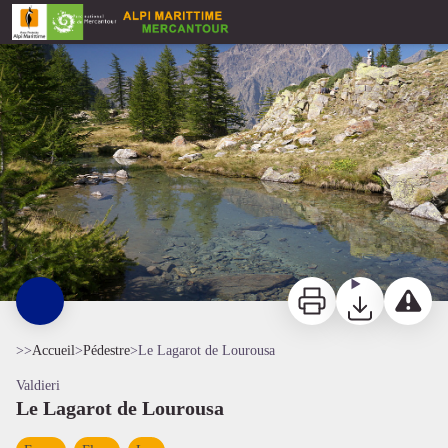
Le Lagarot de Lourousa
Il Monte Matto si specchia nel Lagarot di Lourousa - Roberto Pockaj
Imprimer
Télécharger
Signaler 
>>
Accueil
>
Pédestre
>
Le Lagarot de Lourousa
Valdieri
Le Lagarot de Lourousa