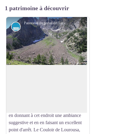
1 patrimoine à découvrir
Panorama dai pressi del Lagarot di Lourousa; sullo sfondo al centro il Canalone di Lourousa e, a destra, il Corno Stella - Roberto Pockaj
Lac
Le Lagarot de Lourousa
Une résurgence, parmi les prés et les
mélèzes, forme de nombreuses mares
Voir l'image en plein écran
limpides et plusieurs ruisseaux. L'eau
prend des tonalités tantôt turquoise, tantôt
laiteuses ou parfaitement transparentes,
en donnant à cet endroit une ambiance
suggestive et en en faisant un excellent
point d'arrêt. Le Couloir de Lourousa,