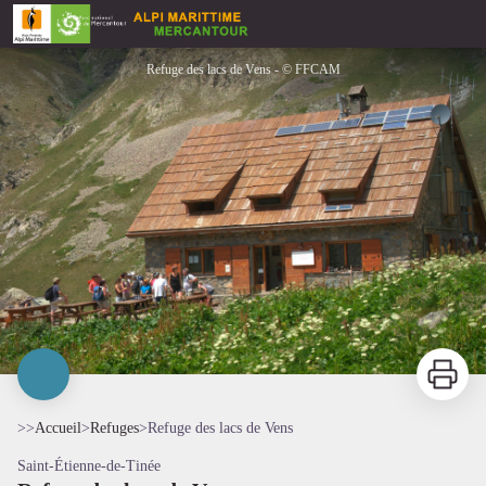
Refuge des lacs de Vens
Refuge des lacs de Vens - © FFCAM
Imprimer
>>
Accueil
>
Refuges
>
Refuge des lacs de Vens
Saint-Étienne-de-Tinée